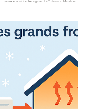
ClimAluConfort
5 janv.
PAC murale, console ou gainable :
le chauffage économique de l’hiver
à Théoule et Mandelieu
Découvrez les différences entre PAC murale, console et
gainable pour choisir le chauffage le plus économique et le
mieux adapté à votre logement à Théoule et Mandelieu cet
hiver.