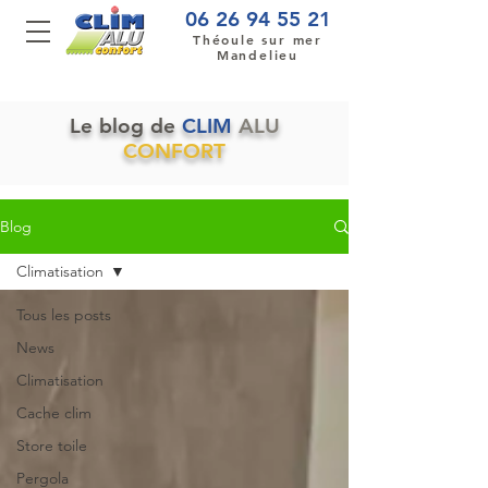
06 26 94 55 21
Théoule sur mer
Mandelieu
Le blog de
CLIM
ALU
CONFORT
Blog
Climatisation
Tous les posts
News
Climatisation
Cache clim
Store toile
Pergola