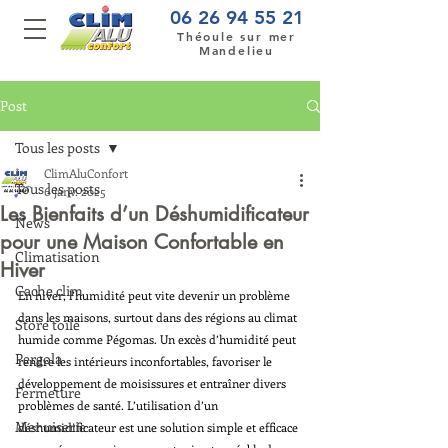
06 26 94 55 21
Théoule sur mer
Mandelieu
Post
Tous les posts
ClimAluConfort
Tous les posts
6 janv. 2025
Les Bienfaits d’un Déshumidificateur
News
pour une Maison Confortable en
Climatisation
Hiver
Cache clim
En hiver, l’humidité peut vite devenir un problème 
dans les maisons, surtout dans des régions au climat 
Store toile
humide comme Pégomas. Un excès d’humidité peut 
Pergola
rendre les intérieurs inconfortables, favoriser le 
développement de moisissures et entraîner divers 
Fermeture
problèmes de santé. L’utilisation d’un 
Menuiserie
déshumidificateur est une solution simple et efficace 