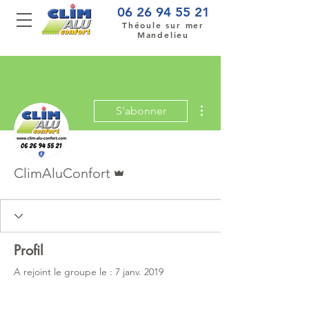
06 26 94 55 21
Théoule sur mer
Mandelieu
Plus d'actions
S'abonner
Administrateur
ClimAluConfort
Profil
A rejoint le groupe le : 7 janv. 2019