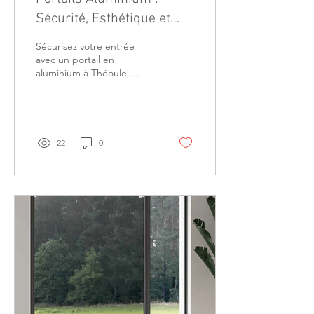
Sécurité, Esthétique et
Longévité pour Votre
Sécurisez votre entrée
Maison
avec un portail en
aluminium à Théoule,
Mandelieu, Trayas ou
Pégomas. Élégance et
solidité garanties.
22
0