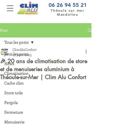
06 26 94 55 21
Théoule sur mer
Mandelieu
Post
Tous les posts
ClimAluConfort
Tous les posts
27 janv. 2025
🎉 20 ans de climatisation de store
News
et de menuiseries aluminium à
Climatisation
Théoule-sur-Mer | Clim Alu Confort
Cache clim
Store toile
Pergola
Fermeture
Menuiserie