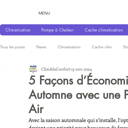
MENU
Climatisation
Pompe à Chaleur
Cache climatisation
Tous les posts
News
Climatisation
Cache clim
St
ClimAluConfort
13 nov. 2024
5 Façons d’Économis
Automne avec une P
Air
Avec la saison automnale qui s’installe, l’
devient une priorité pour beaucoup de foye