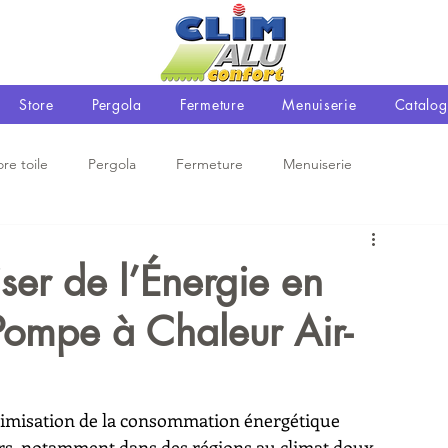
Store
Pergola
Fermeture
Menuiserie
Catalog
ore toile
Pergola
Fermeture
Menuiserie
er de l’Énergie en
ompe à Chaleur Air-
optimisation de la consommation énergétique 
rs, notamment dans des régions au climat doux 