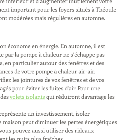
re intérieur et d’augmenter inutilement votre 
ment important pour les foyers situés à Théoule-
sont modérées mais régulières en automne.
son économe en énergie. En automne, il est 
te par la pompe à chaleur ne s’échappe pas 
, en particulier autour des fenêtres et des 
ances de votre pompe à chaleur air-air.
rifiez les jointures de vos fenêtres et de vos 
és pour éviter les fuites d'air. Pour une 
des 
volets isolants
 qui réduiront davantage les 
 représente un investissement, isoler 
re maison peut diminuer les pertes énergétiques 
vous pouvez aussi utiliser des rideaux 
t les nuits plus fraîches.