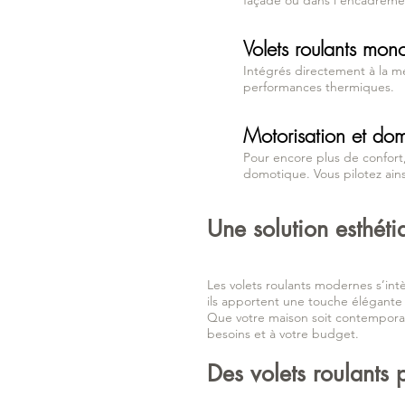
façade ou dans l’encadremen
Volets roulants mon
Intégrés directement à la me
performances thermiques.
Motorisation et do
Pour encore plus de confort
domotique. Vous pilotez ain
Une solution esthéti
Les volets roulants modernes s’int
ils apportent une touche élégante 
Que votre maison soit contemporai
besoins et à votre budget.
Des volets roulants 