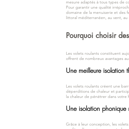
mesure adaptés à tous types de c
Pour garantir une qualité irréproch
domaine de la menuiserie et des f
littoral méditerranéen, au vent, au 
Pourquoi choisir des
Les volets roulants constituent auj
offrent de nombreux avantages au q
Une meilleure isolation 
Les volets roulants créent une barri
déperditions de chaleur et partic
la chaleur de pénétrer dans votre h
Une isolation phonique 
Grâce à leur conception, les volet