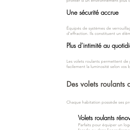
profiter d’un environnement plus 
Une sécurité accrue
Équipés de systèmes de verrouillage
d’effraction. Ils constituent un él
Plus d’intimité au quotid
Les volets roulants permettent de
facilement la luminosité selon vos 
Des volets roulants 
Chaque habitation possède ses pro
Volets roulants réno
Parfaits pour équiper un loge