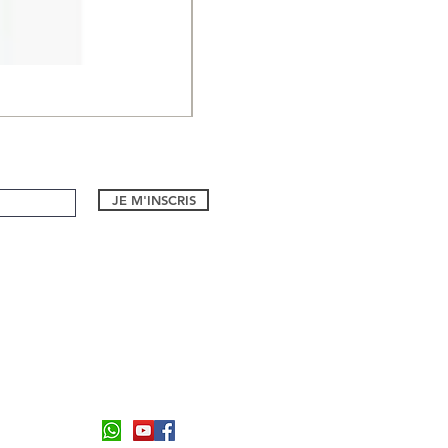
Volet Roulant
JE M'INSCRIS
1 bd Eugene Dequay
06590, Theoule sur Mer
Formulaire de contact
Tel:
06 26 94 55 21