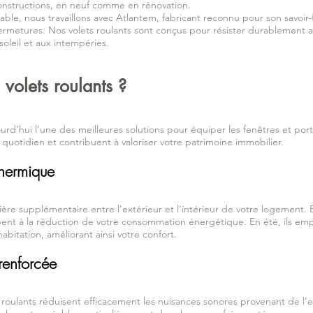
onstructions, en neuf comme en rénovation.
able, nous travaillons avec Atlantem, fabricant reconnu pour son savoir-f
ermetures. Nos volets roulants sont conçus pour résister durablement a
soleil et aux intempéries.
 volets roulants ?
ourd’hui l’une des meilleures solutions pour équiper les fenêtres et port
uotidien et contribuent à valoriser votre patrimoine immobilier.
thermique
ère supplémentaire entre l’extérieur et l’intérieur de votre logement. En 
ipent à la réduction de votre consommation énergétique. En été, ils e
abitation, améliorant ainsi votre confort.
renforcée
s roulants réduisent efficacement les nuisances sonores provenant de l’e