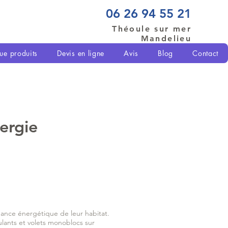
06 26 94 55 21
Théoule sur mer
Mandelieu
ue produits
Devis en ligne
Avis
Blog
Contact
ergie
mance énergétique de leur habitat.
oulants et volets monoblocs sur