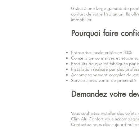
Grâce à une large gamme de produit
confort de votre habitation. Ils of
immobilier.
Pourquoi faire conf
Entreprise locale créée en 2005
Conseils personnalisés et étude s
Produits de qualité fabriqués par
Installation réalisée par des profe
Accompagnement complet de votr
Service après-vente de proximité
Demandez votre devi
Vous souhaitez installer des volet
Clim Alu Confort vous accompagne d
Contactez-nous dès aujourd’hui po