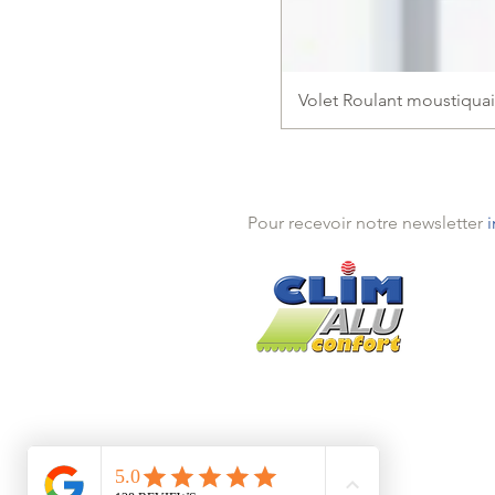
Volet Roulant moustiquai
Pour recevoir notre newsletter
Théou
Mande
Traya
Pégo
Installé depuis 2005 à Théoules s