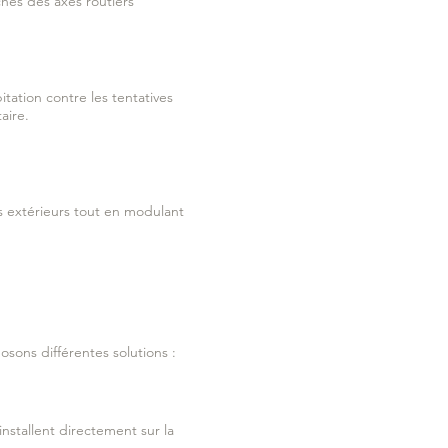
hes des axes routiers
tation contre les tentatives
aire.
s extérieurs tout en modulant
sons différentes solutions :
installent directement sur la