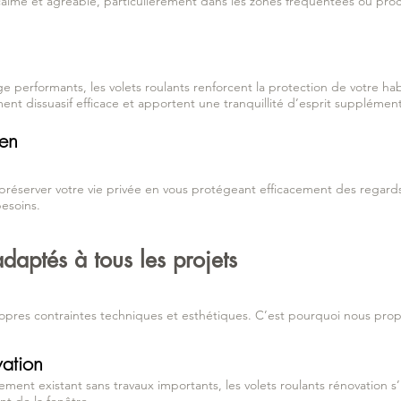
calme et agréable, particulièrement dans les zones fréquentées ou proc
 performants, les volets roulants renforcent la protection de votre habi
ément dissuasif efficace et apportent une tranquillité d’esprit supplément
ien
 préserver votre vie privée en vous protégeant efficacement des regard
besoins.
adaptés à tous les projets
pres contraintes techniques et esthétiques. C’est pourquoi nous propo
vation
ment existant sans travaux importants, les volets roulants rénovation s’