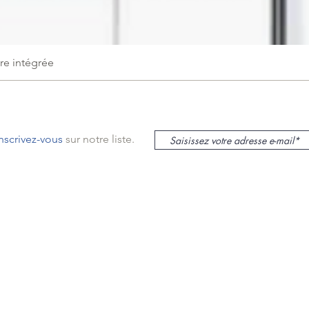
re intégrée
inscrivez-vous
sur notre liste.
le sur Mer
lieu
s
mas
ur Mer,
SASU au capital de 12000€ -
N° siret : 48235532800022