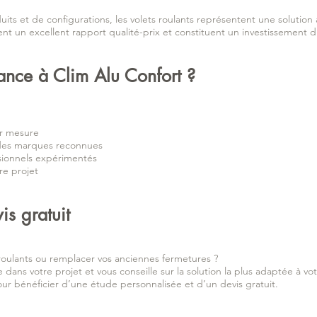
s et de configurations, les volets roulants représentent une solution 
frent un excellent rapport qualité-prix et constituent un investissement d
iance à Clim Alu Confort ?
ur mesure
 des marques reconnues
ssionnels expérimentés
e projet
s gratuit
s roulants ou remplacer vos anciennes fermetures ?
ans votre projet et vous conseille sur la solution la plus adaptée à vot
ur bénéficier d’une étude personnalisée et d’un devis gratuit.