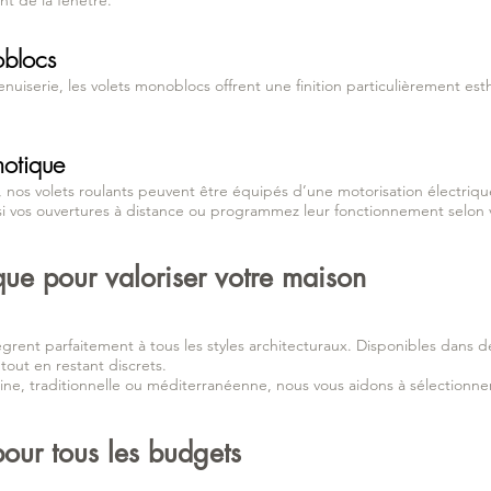
t de la fenêtre.
oblocs
nuiserie, les volets monoblocs offrent une finition particulièrement est
motique
, nos volets roulants peuvent être équipés d’une motorisation électriq
si vos ouvertures à distance ou programmez leur fonctionnement selon 
que pour valoriser votre maison
ègrent parfaitement à tous les styles architecturaux. Disponibles dans d
tout en restant discrets.
ne, traditionnelle ou méditerranéenne, nous vous aidons à sélectionner
pour tous les budgets