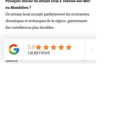
Pourquoi choisir un artisan local à Théoule-sur-Mer 
ou Mandelieu ?
Un artisan local connaît parfaitement les contraintes 
climatiques et techniques de la région, garantissant 
des installations plus durables.
La garantie décennale est-elle importante ?
Oui, elle protège votre investissement pendant 10 
ans. L’absence de sinistre est un indicateur fort de 
fiabilité.
Quels types de travaux réalisez-vous ?
Climatisation, pompes à chaleur, menuiseries 
aluminium et PVC, fenêtres, volets, stores et 
moustiquaires.
Dans quelles zones intervenez-vous ?
Théoule-sur-Mer, Mandelieu-la-Napoule, Le Trayas, 
Pégomas et Alpes-Maritimes.
Comment contacter un Artisan CONFIANCE 2026 ?