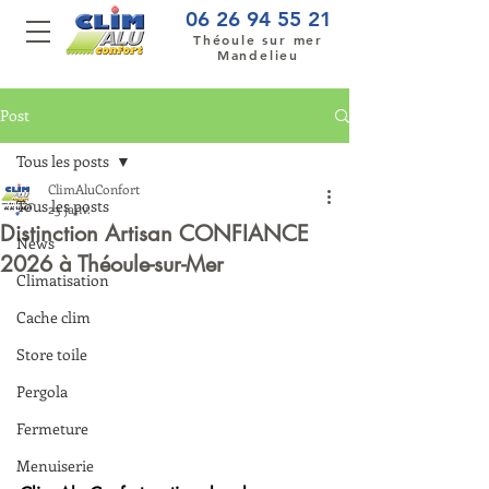
06 26 94 55 21
Théoule sur mer
Mandelieu
Post
Tous les posts
ClimAluConfort
Tous les posts
23 janv.
Distinction Artisan CONFIANCE
News
2026 à Théoule-sur-Mer
Climatisation
Cache clim
Store toile
Pergola
Fermeture
Menuiserie