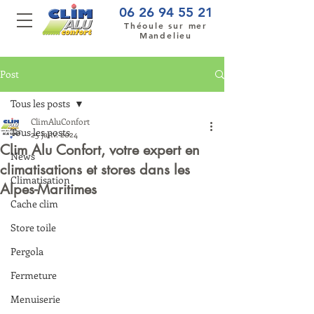
06 26 94 55 21
Théoule sur mer
Mandelieu
Post
Tous les posts
ClimAluConfort
Tous les posts
25 janv. 2024
Clim Alu Confort, votre expert en
News
climatisations et stores dans les
Climatisation
Alpes-Maritimes
Cache clim
Store toile
Pergola
Fermeture
Menuiserie