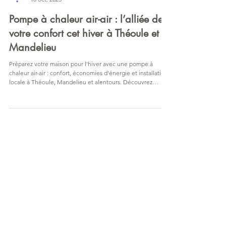
ClimAluConfort
10 oct. 2025
Pompe à chaleur air-air : l’alliée de
votre confort cet hiver à Théoule et
Mandelieu
Préparez votre maison pour l’hiver avec une pompe à
chaleur air-air : confort, économies d’énergie et installation
locale à Théoule, Mandelieu et alentours. Découvrez
pourquoi c’est le choix malin pour chauffer votre habitat
cet hiver.