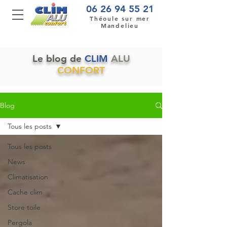
06 26 94 55 21
Théoule sur mer
Mandelieu
Le blog de
CLIM
ALU
CONFORT
Blog
Tous les posts
Tous les posts
News
Climatisation
Cache clim
Store toile
Pergola