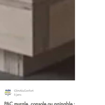
ClimAluConfort
5 janv.