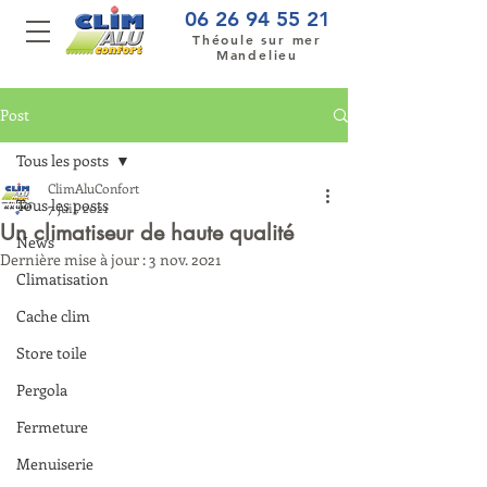
06 26 94 55 21
Théoule sur mer
Mandelieu
Post
Tous les posts
ClimAluConfort
Tous les posts
7 juil. 2021
Un climatiseur de haute qualité
News
Dernière mise à jour :
3 nov. 2021
Climatisation
Cache clim
Store toile
Pergola
Fermeture
Menuiserie