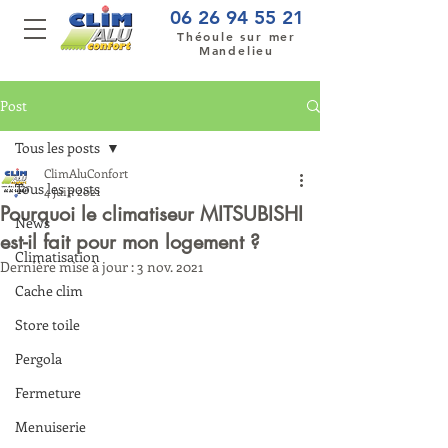
06 26 94 55 21
Théoule sur mer
Mandelieu
Post
Tous les posts
ClimAluConfort
Tous les posts
4 juin 2021
Pourquoi le climatiseur MITSUBISHI
News
est-il fait pour mon logement ?
Climatisation
Dernière mise à jour :
3 nov. 2021
Cache clim
Store toile
Pergola
Fermeture
Menuiserie