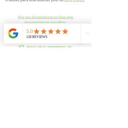
Voir nos climatisations en ligne avec 
documentations complètes.
Faites votre demande de devis en ligne 
ICI, nous vous enverrons un 
devis rapidement!
Entreprise Clim Alu Confort depuis 2005 
a votre service. 
Installation Mandelieu la napoule et 
alentour
 (Théoule sur mer, Trayas, Mandelieu,Les 