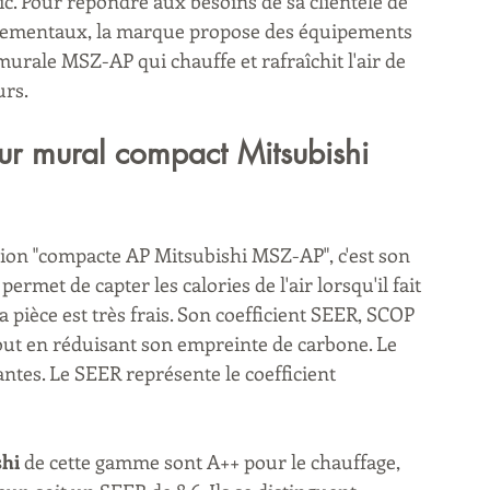
ic. Pour répondre aux besoins de sa clientèle de 
nementaux, la marque propose des équipements 
urale MSZ-AP qui chauffe et rafraîchit l'air de 
urs.
eur mural compact Mitsubishi 
ation "compacte AP Mitsubishi MSZ-AP", c'est son 
ermet de capter les calories de l'air lorsqu'il fait 
a pièce est très frais. Son coefficient SEER, SCOP 
out en réduisant son empreinte de carbone. Le 
ntes. Le SEER représente le coefficient 
shi
 de cette gamme sont A++ pour le chauffage, 