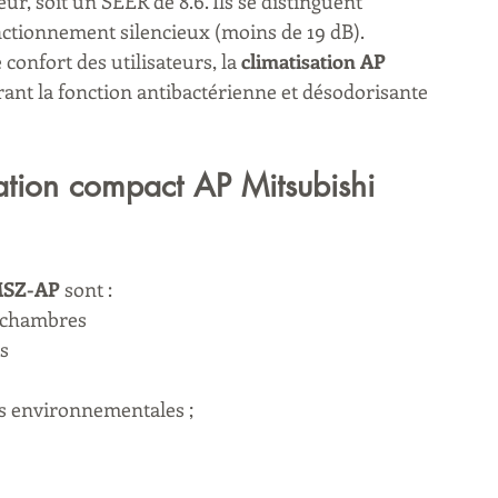
ur, soit un SEER de 8.6. Ils se distinguent 
onctionnement silencieux (moins de 19 dB).
confort des utilisateurs, la 
climatisation AP 
urant la fonction antibactérienne et désodorisante 
ation compact AP Mitsubishi 
MSZ-AP 
sont :
s chambres
rs
s environnementales ;