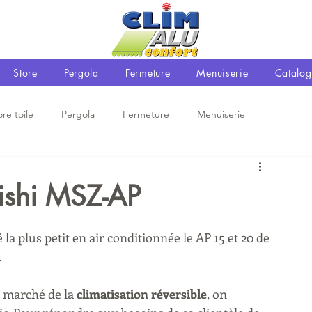
Store
Pergola
Fermeture
Menuiserie
Catalog
ore toile
Pergola
Fermeture
Menuiserie
ishi MSZ-AP
 la plus petit en air conditionnée le AP 15 et 20 de 
.
 marché de la 
climatisation réversible
, on 