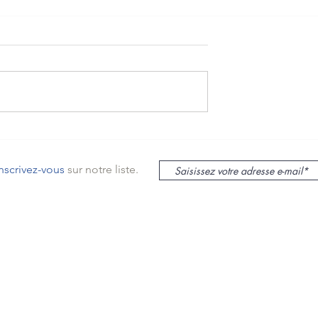
Compact AP Monosplit 5kw
t climatisation
act AP Mitsubishi
n cache clim à
inscrivez-vous
sur notre liste.
le sur Mer
lieu
s
mas