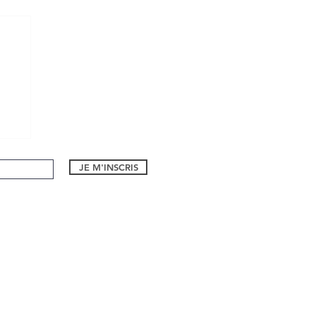
JE M'INSCRIS
1 bd Eugene Dequay
06590, Theoule sur Mer
Formulaire de contact
Tel:
06 26 94 55 21