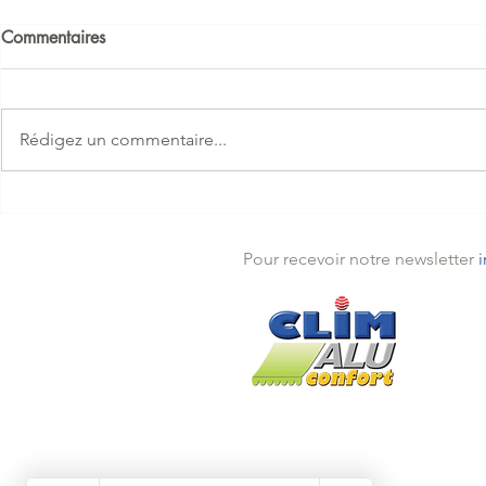
Commentaires
Rédigez un commentaire...
Remplacement climatisation
Remplacemen
par un Pompe a chaleur
par un Comp
Compact AP Mitsubishi MSZ-
MSZ-AP et u
Pour recevoir notre newsletter
AP à Théoule
Mandelieu
Théou
Mande
Traya
Pégo