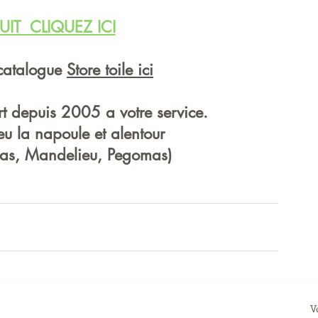
UIT  CLIQUEZ ICI
catalogue 
Store toile
 ici
rt depuis 2005 a votre service.
eu la napoule et alentour 
ayas, Mandelieu, Pegomas) 
V