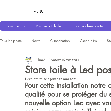
MENU
Climatisation
Pompe à Chaleur
Cache climatisation
Tous les posts
News
Climatisation
Cache clim
St
ClimAluConfort
16 avr. 2021
Store toile à Led po
Dernière mise à jour :
22 mai 2021
Pour cette installation notre 
qualité pour se protéger du s
nouvelle option Led avec vari