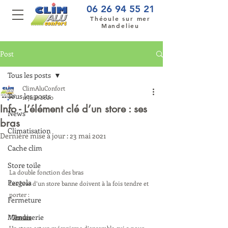
06 26 94 55 21
Théoule sur mer
Mandelieu
Post
Tous les posts
ClimAluConfort
Tous les posts
11 juin 2020
Info - L’élément clé d’un store : ses
News
bras
Climatisation
Dernière mise à jour :
23 mai 2021
Cache clim
Store toile
La double fonction des bras
Pergola
Les bras d’un store banne doivent à la fois tendre et 
porter :
Fermeture
Menuiserie
* 
Tendre