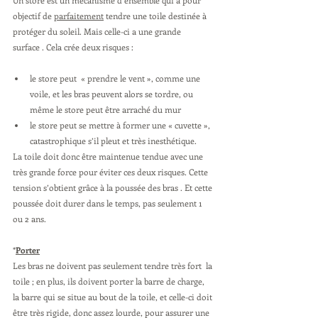
Un store est un mécanisme d’ensemble qui a pour 
objectif de 
parfaitement
 tendre une toile destinée à 
protéger du soleil. Mais celle-ci a une grande 
surface . Cela crée deux risques :
le store peut  « prendre le vent », comme une 
voile, et les bras peuvent alors se tordre, ou 
même le store peut être arraché du mur
le store peut se mettre à former une « cuvette », 
catastrophique s’il pleut et très inesthétique.
La toile doit donc être maintenue tendue avec une 
très grande force pour éviter ces deux risques. Cette 
tension s’obtient grâce à la poussée des bras . Et cette 
poussée doit durer dans le temps, pas seulement 1 
ou 2 ans.
*
Porter
Les bras ne doivent pas seulement tendre très fort  la 
toile ; en plus, ils doivent porter la barre de charge, 
la barre qui se situe au bout de la toile, et celle-ci doit 
être très rigide, donc assez lourde, pour assurer une 