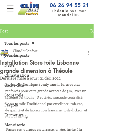
06 26 94 55 21
Théoule sur mer
Mandelieu
Post
Tous les posts
ClimAluConfort
Tous les posts
6 févr. 2021
Installation Store toile Lisbonne
News
grande dimension à Théoule
Climatisation
Dernière mise à jour :
21 déc. 2022
Store toile électrique Somfy sans fil io, avec bras 
Cache clim
renforcés pour cette grande avancée de 3m,  avec un 
Store toile
système vent Eolis 3D et télécommande centralisé. 
Le store toile Traditionnel par excellence, robuste, 
Pergola
de qualité et de fabrication française, toile dickson et 
Fermeture
moteur somfy. 
Menuiserie
Passer ses journées en terrasse, en été, invite à la 