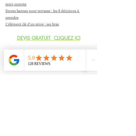
tenir compte
Stores bannes pour terrasse : les 8 décisions à 
prendre
L’élément clé d’un store : ses bras
DEVIS GRATUIT  CLIQUEZ ICI
Vous trouverez les détails de ce produit 
dans 
Store toile
Entreprise Clim Alu Confort depuis 2005 
a votre service.
Installation Mandelieu la napoule et 
alentour 
(Théoule sur mer, Trayas, Mandelieu, 
Pegomas) 
Store
Store Traditionnel
Lisbonne