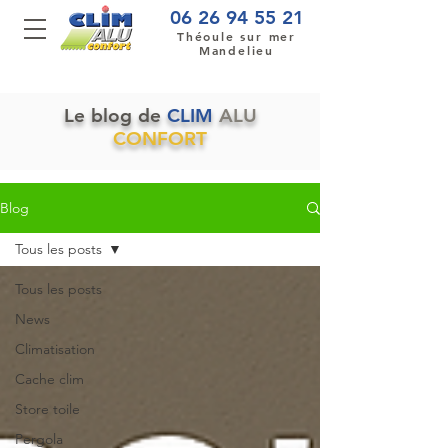
06 26 94 55 21
Théoule sur mer
Mandelieu
Le blog de
CLIM
ALU
CONFORT
Blog
Tous les posts
Tous les posts
News
Climatisation
Cache clim
Store toile
Pergola