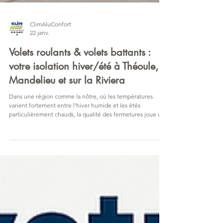
ClimAluConfort
22 janv.
Volets roulants & volets battants :
votre isolation hiver/été à Théoule,
Mandelieu et sur la Riviera
Dans une région comme la nôtre, où les températures
varient fortement entre l’hiver humide et les étés
particulièrement chauds, la qualité des fermetures joue un
rôle déterminant dans le confort d’une maison. Les volets
roulants et les volets battants aluminium sont bien plus que
de simples accessoires esthétiques : ce sont de véritables
équipements techniques, conçus pour améliorer la
performance thermique, renforcer la sécurité et optimiser
l’usage de l’énergie au quotidien