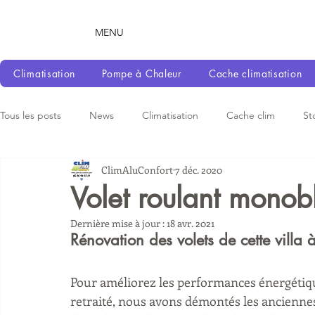
MENU
Climatisation
Pompe à Chaleur
Cache climatisation
Tous les posts
News
Climatisation
Cache clim
St
ClimAluConfort
7 déc. 2020
Volet roulant monob
Dernière mise à jour :
18 avr. 2021
Rénovation des volets de cette villa 
Pour améliorez les performances énergétique 
retraité, nous avons démontés les anciennes