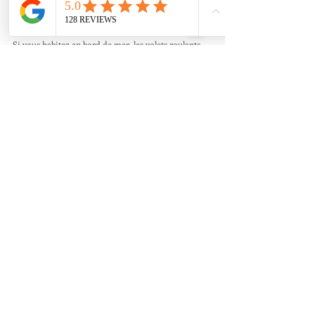
privée pour éviter la propagations des bruits vers 
l’extérieurs.
Si vous habitez en bord de mer, les volets roulants 
PVC sauront s’adapter à votre environnement, car ils 
résistent mieux à l’air marin ou des embruns. 
L’entretien de votre volet roulant PVC est important 
afin de préserver le plus longtemps possible tous ses 
composants. N’hésitez pas à rincer régulièrement 
votre tablier et vos coulisses.
Devis
Produits avec Documentation
Quelques réalisations