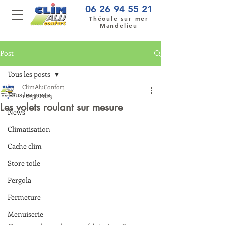
06 26 94 55 21
Théoule sur mer
Mandelieu
Post
Tous les posts
ClimAluConfort
Tous les posts
1 sept. 2023
Les volets roulant sur mesure
News
Climatisation
Cache clim
Store toile
Pergola
Fermeture
Menuiserie