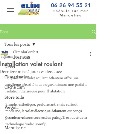
06 26 94 55 21
Théoule sur mer
Mandelieu
Post
Tous les posts
ClimAluConfort
Tous les posts
4 oct. 2022
Installation volet roulant
News
Dernière mise à jour :
21 déc. 2022
Climatisation
Polyvalent, le volet roulant Atlantem offre une 
excellente sécurité tout en garantissant une parfaite 
Cache clim
isolation thermique pour l'habitation.
Store toile
Simple, esthétique, performant, mais surtout 
Pergola
moderne, le 
volet électrique Atlantem
 est conçu 
Fermeture
pour les maisons connectées puisqu'il est doté de la 
technologie "radio
 somfy".
Menuiserie