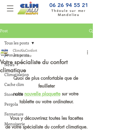
06 26 94 55 21
Théoule sur mer
Mandelieu
Post
Tous les posts
ClimAluConfort
Tous les posts
18 févr. 2022
Votre spécialiste du confort
News
climatique
Climatisation
Quoi de plus confortable que de 
Cache clim
feuilleter
notre 
nouvelle plaquette
 sur votre 
Store toile
tablette ou votre ordinateur.
Pergola
Fermeture
Vous y découvrirez toutes les facettes
Menuiserie
de votre spécialiste du confort climatique.