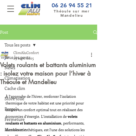
06 26 94 55 21
Théoule sur mer
Mandelieu
Post
Tous les posts
ClimAluConfort
Tous les posts
23 sept. 2025
Volets roulants et battants aluminium
News
: isolez votre maison pour l’hiver à
Climatisation
Théoule et Mandelieu
Cache clim
À l’approche de l’hiver, renforcer l’isolation 
Store toile
thermique de votre habitat est une priorité pour 
Pergola
assurer un confort optimal tout en réalisant des 
économies d’énergie. L’installation de 
volets 
Fermeture
roulants et battants en aluminium
, performants, 
Menuiserie
durables et esthétiques, est l’une des solutions les 