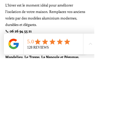
L’hiver est le moment idéal pour améliorer 
l’isolation de votre maison. Remplacez vos anciens 
volets par des modèles aluminium modernes, 
durables et élégants.
📞 
06 26 94 55 21
Demandez votre devis gratuit sans engagement et 
découvrez nos offres d’automne à Théoule, 
Mandelieu, Le Trayas, La Napoule et Pégomas.
volets aluminium isolants hiver
News
Fermeture
Posts récents
Voir tout