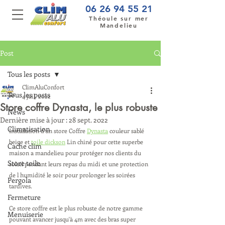
06 26 94 55 21
Théoule sur mer
Mandelieu
Post
Tous les posts
ClimAluConfort
Tous les posts
4 juil. 2022
Store coffre Dynasta, le plus robuste
News
Dernière mise à jour :
28 sept. 2022
Climatisation
Installation d'un store Coffre 
Dynasta
 couleur sablé 
beige et 
toile dickson
 Lin chiné pour cette superbe 
Cache clim
maison a mandelieu pour protéger nos clients du 
Store toile
soleil pendant leurs repas du midi et une protection 
de l humidité le soir pour prolonger les soirées 
Pergola
tardives. 
Fermeture
Ce store coffre est le plus robuste de notre gamme 
Menuiserie
pouvant avancer jusqu'à 4m avec des bras super 