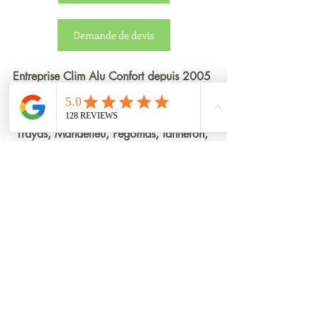
Demande de devis
Entreprise Clim Alu Confort depuis 2005 
a votre service. Installation Mandelieu la 
napoule et alentour  (Théoule sur mer, 
Trayas, Mandelieu, Pegomas, tanneron, 
les Adrets, Agay) 
Store
Store coffre
Dynasta/Belharra
Store toile
Posts récents
Voir tout