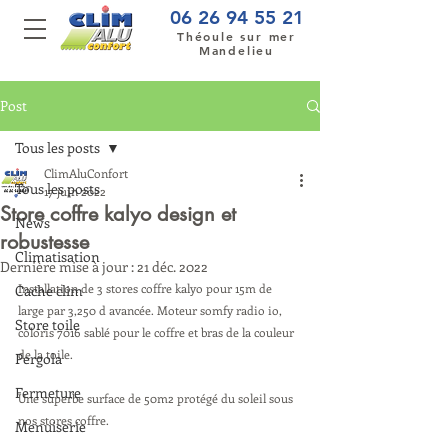
06 26 94 55 21
Théoule sur mer
Mandelieu
Post
Tous les posts
ClimAluConfort
Tous les posts
17 juin 2022
Store coffre kalyo design et
News
robustesse
Climatisation
Dernière mise à jour :
21 déc. 2022
Installation de 3 stores coffre kalyo pour 15m de 
Cache clim
large par 3,250 d avancée. Moteur somfy radio io, 
Store toile
coloris 7016 sablé pour le coffre et bras de la couleur 
de la toile.
Pergola
Fermeture
Une superbe surface de 50m2 protégé du soleil sous 
nos stores coffre.
Menuiserie