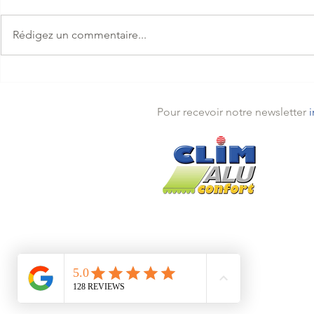
Rédigez un commentaire...
Distinction Artisan
🎉 20 ans de
CONFIANCE 2026 à
store et de 
Théoule-sur-Mer
aluminium à
Pour recevoir notre newsletter
Clim Alu Co
Théou
Mande
Traya
Pégo
Installé depuis 2005 à Théoules s
Mentions légales
Politique de confidentialité