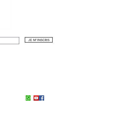
JE M'INSCRIS
1 bd Eugene Dequay
06590, Theoule sur Mer
Formulaire de contact
Tel:
06 26 94 55 21