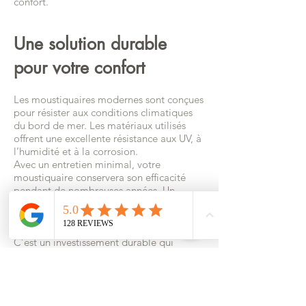
confort.
Une solution durable
pour votre confort
Les moustiquaires modernes sont conçues
pour résister aux conditions climatiques
du bord de mer. Les matériaux utilisés
offrent une excellente résistance aux UV, à
l’humidité et à la corrosion.
Avec un entretien minimal, votre
moustiquaire conservera son efficacité
pendant de nombreuses années. Un
simple nettoyage périodique de la toile et
des rails suffit généralement à assurer son
bon fonctionnement.
C’est un investissement durable qui
améliore immédiatement le confort
quotidien de votre habitation.