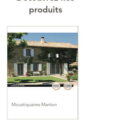
produits
Moustiquaires Mariton
Moustiquaire plissé
coulissante