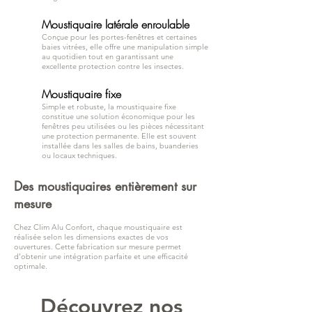
Moustiquaire latérale enroulable
Conçue pour les portes-fenêtres et certaines
baies vitrées, elle offre une manipulation simple
au quotidien tout en garantissant une
excellente protection contre les insectes.
Moustiquaire fixe
Simple et robuste, la moustiquaire fixe
constitue une solution économique pour les
fenêtres peu utilisées ou les pièces nécessitant
une protection permanente. Elle est souvent
installée dans les salles de bains, buanderies
ou locaux techniques.
Des moustiquaires entièrement sur
mesure
Chez Clim Alu Confort, chaque moustiquaire est
réalisée selon les dimensions exactes de vos
ouvertures. Cette fabrication sur mesure permet
d’obtenir une intégration parfaite et une efficacité
optimale.
Découvrez nos