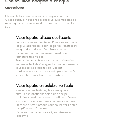
Une solution adaptée à chaque
ouverture
Chaque habitation possède ses propres contraintes.
C’est pourquoi nous proposons plusieurs modèles de
moustiquaires sur mesure afin de répondre à tous les
besoins.
Moustiquaire plissée coulissante
La moustiquaire plissée est l’une des solutions
les plus appréciées pour les portes-fenêtres et
les grandes baies vitrées. Son système
coulissant permet une ouverture et une
fermeture très fluides.
Son faible encombrement et son design discret
lui permettent de s’intégrer harmonieusement à
tous les styles d’habitation. Elle est
particulièrement recommandée pour les accès
vers les terrasses, balcons et jardins.
Moustiquaire enroulable verticale
Idéale pour les fenêtres, la moustiquaire
enroulable fonctionne selon un principe
similaire à celui d’un store. La toile se déroule
lorsque vous en avez besoin et se range dans
un coffre discret lorsque vous souhaitez libérer
complètement l’ouverture.
Cette solution allie praticité, esthétisme et
longévité.