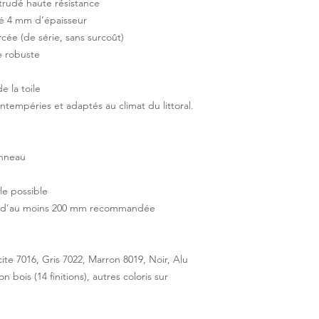
xtrudé haute résistance
udé 4 mm d’épaisseur
orcée (de série, sans surcoût)
e robuste
e la toile
intempéries et adaptés au climat du littoral.
anneau
e possible
ur d’au moins 200 mm recommandée
cite 7016, Gris 7022, Marron 8019, Noir, Alu
bois (14 finitions), autres coloris sur