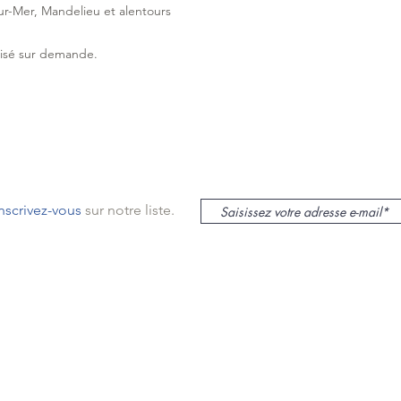
sur-Mer, Mandelieu et alentours
lisé sur demande.
inscrivez-vous
sur notre liste.
le sur Mer
lieu
s
mas