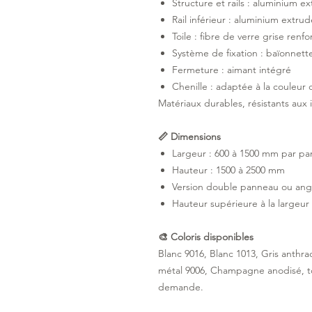
Structure et rails : aluminium e
Rail inférieur : aluminium extr
Toile : fibre de verre grise renf
Système de fixation : baïonnett
Fermeture : aimant intégré
Chenille : adaptée à la couleur d
Matériaux durables, résistants aux 
📏 Dimensions
Largeur : 600 à 1500 mm par p
Hauteur : 1500 à 2500 mm
Version double panneau ou angl
Hauteur supérieure à la large
🎨 Coloris disponibles
Blanc 9016, Blanc 1013, Gris anthra
métal 9006, Champagne anodisé, ton 
demande.