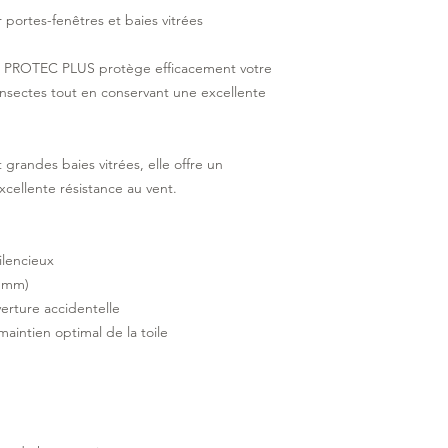
r portes-fenêtres et baies vitrées
le PROTEC PLUS protège efficacement votre
 insectes tout en conservant une excellente
grandes baies vitrées, elle offre un
xcellente résistance au vent.
ilencieux
4 mm)
rture accidentelle
intien optimal de la toile