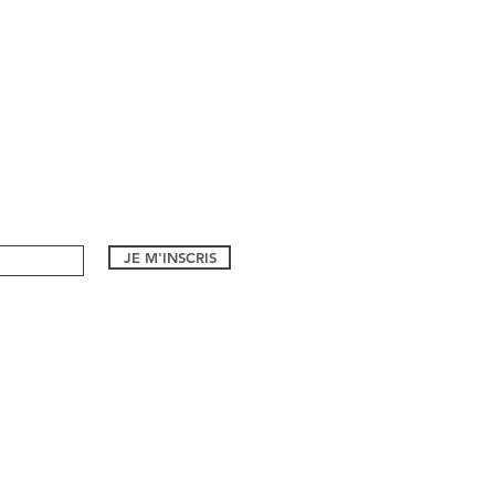
JE M'INSCRIS
1 bd Eugene Dequay
06590, Theoule sur Mer
Formulaire de contact
Tel:
06 26 94 55 21