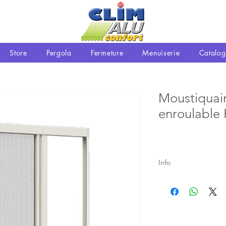
Store
Pergola
Fermeture
Menuiserie
Catalog
Moustiquair
enroulabl
Info
Documentation a tél
Nos réalisations
Artisan confiance
Demandez un devis