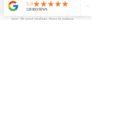
les bras quand le store est replié.
Hauteur à définir, habituellement 220
mm. Ils sont réalisés dans la même
toile que le store et bordés d’un
galon assorti.
Demandez un devis
Information du produit :
Documentation MONACO
Documentation ATHENES
Général:
Nos réa store traditionnel
Nos réalisations stores Coffre
Nos réalisations de stores
News stores