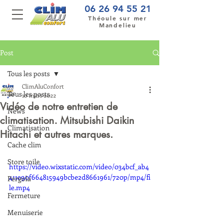
06 26 94 55 21
Théoule sur mer
Mandelieu
Post
Tous les posts
ClimAluConfort
Tous les posts
10 mars 2022
Vidéo de notre entretien de
News
climatisation. Mitsubishi Daikin
Climatisation
Hitachi et autres marques.
Cache clim
Store toile
https://video.wixstatic.com/video/034bcf_ab4
411e90f664815949bcbe2d8661961/720p/mp4/fi
Pergola
le.mp4
Fermeture
Menuiserie