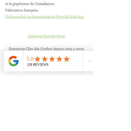
et le graphisme de l’installation.
Fabrication française
Fiche produit et documentation Pergola Toile Duo
Catalogue Pergola Store
Entreprise Clim Alu Confort depuis 2005 a votre 
service. Installation Mandelieu la napoule et 
alentour  (Théoule sur mer, Trayas, Mandelieu, 
Pegomas, tanneron, les Adrets, Agay) 
DEVIS GRATUIT  CLIQUEZ ICI
News
News store
Pergola
Pergola
News