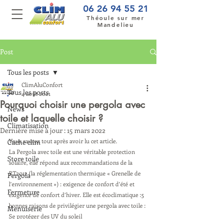
06 26 94 55 21
Théoule sur mer
Mandelieu
Post
Tous les posts
ClimAluConfort
Tous les posts
4 août 2021
Pourquoi choisir une pergola avec
News
toile et laquelle choisir ?
Climatisation
Dernière mise à jour :
15 mars 2022
Vous saurez tout après avoir lu cet article.
Cache clim
La Pergola avec toile est une véritable protection 
Store toile
solaire, elle répond aux recommandations de la 
RT2012 (la réglementation thermique « Grenelle de 
Pergola
l’environnement ») : exigence de confort d’été et 
Fermeture
exigence de confort d’hiver. Elle est écoclimatique :5 
bonnes raisons de privilégier une pergola avec toile :
Menuiserie
Se protéger des UV du soleil