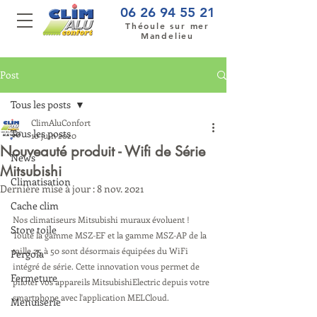
06 26 94 55 21
Théoule sur mer
Mandelieu
Post
Tous les posts
ClimAluConfort
Tous les posts
10 juin 2020
Nouveauté produit - Wifi de Série
News
Mitsubishi
Climatisation
Dernière mise à jour :
8 nov. 2021
Cache clim
Nos climatiseurs Mitsubishi muraux évoluent ! 
Store toile
Toute la gamme MSZ-EF et la gamme MSZ-AP de la 
taille 25 à 50 sont désormais équipées du WiFi 
Pergola
intégré de série. Cette innovation vous permet de 
Fermeture
piloter vos appareils MitsubishiElectric depuis votre 
smartphone avec l'application MELCloud. 
Menuiserie