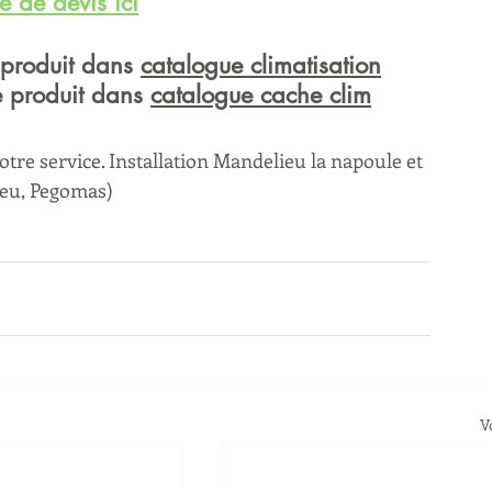
 de devis ici
 produit dans 
catalogue climatisation
e produit dans 
catalogue cache clim
tre service. Installation Mandelieu la napoule et 
eu, Pegomas) 
V