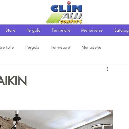
Store
Pergola
Fermeture
Menuiserie
Catalog
ore toile
Pergola
Fermeture
Menuiserie
DAIKIN