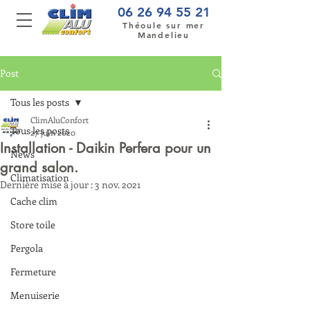
06 26 94 55 21
Théoule sur mer
Mandelieu
Post
Tous les posts
ClimAluConfort
Tous les posts
27 juin 2020
Installation - Daikin Perfera pour un
News
grand salon.
Climatisation
Dernière mise à jour :
3 nov. 2021
Cache clim
Store toile
Pergola
Fermeture
Menuiserie