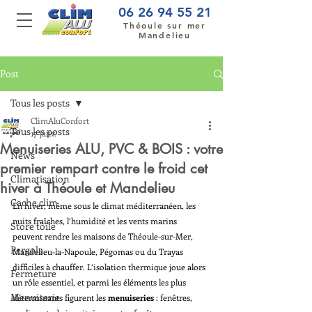
06 26 94 55 21
Théoule sur mer
Mandelieu
Post
Tous les posts
ClimAluConfort
Tous les posts
17 janv.
Menuiseries ALU, PVC & BOIS : votre
News
premier rempart contre le froid cet
Climatisation
hiver à Théoule et Mandelieu
Cache clim
En hiver, même sous le climat méditerranéen, les 
nuits fraîches, l’humidité et les vents marins 
Store toile
peuvent rendre les maisons de Théoule-sur-Mer, 
Pergola
Mandelieu-la-Napoule, Pégomas ou du Trayas 
difficiles à chauffer. L’isolation thermique joue alors 
Fermeture
un rôle essentiel, et parmi les éléments les plus 
Menuiserie
déterminants figurent les 
menuiseries
 : fenêtres, 