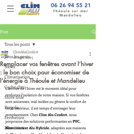
06 26 94 55 21
Théoule sur mer
Mandelieu
Post
Tous les posts
ClimAluConfort
Tous les posts
16 sept. 2025
Remplacer vos fenêtres avant l’hiver
News
: le bon choix pour économiser de
Climatisation
l’énergie à Théoule et Mandelieu
Cache clim
L’arrivée de l’hiver est le moment idéal pour 
renforcer l’isolation de votre maison. Si vos fenêtres 
Store toile
sont anciennes, mal isolées ou gênent le confort de 
Pergola
votre intérieur, il est temps d’envisager leur 
remplacement. Chez 
Clim Alu Confort
, nous 
Fermeture
proposons des solutions performantes en 
PVC, 
Menuiserie
Aluminium et Alu Hybride
, adaptées aux maisons 