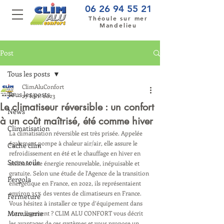
06 26 94 55 21
Théoule sur mer
Mandelieu
Post
Tous les posts
ClimAluConfort
Tous les posts
27 févr. 2023
Le climatiseur réversible : un confort
News
à un coût maîtrisé, été comme hiver
Climatisation
La climatisation réversible est très prisée. Appelée 
également pompe à chaleur air/air, elle assure le 
Cache clim
refroidissement en été et le chauffage en hiver en 
Store toile
utilisant une énergie renouvelable, inépuisable et 
gratuite. Selon une étude de l'Agence de la transition 
Pergola
énergétique en France, en 2022, ils représentaient 
environ 35% des ventes de climatiseurs en France.
Fermeture
Vous hésitez à installer ce type d’équipement dans 
Menuiserie
votre logement ? CLIM ALU CONFORT vous décrit 
les avantages de ces systèmes et vous propose un 