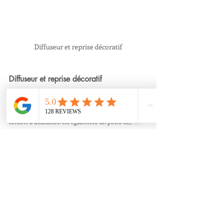
Diffuseur et reprise décoratif
Diffuseur et reprise décoratif 
CONFORTDECO propose une gamme de produits 
avec des lignes épurées. L'esthétique n'est pas le seul 
atout des grilles décoratives CONFORTDECO. Le 
confort d'utilisation est également un point clé, 
grâce à l'utilisation de déflecteurs aérodynamiques, 
accentuant l'effet COANDA, se traduisant par 
l'absence de sensation de déplacement d'air dans la 
pièce, et le silence dû à la vitesse réduite de 
circulation de l'air.
Diffuseur décoratif