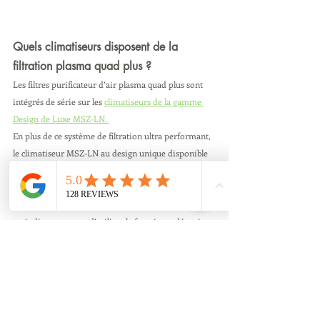
Quels climatiseurs disposent de la 
filtration plasma quad plus ?
Les filtres purificateur d’air plasma quad plus sont 
intégrés de série sur les 
climatiseurs de la gamme 
Design de Luxe MSZ-LN. 
En plus de ce système de filtration ultra performant, 
le climatiseur MSZ-LN au design unique disponible 
en 4 coloris dispose d’un capteur intelligent qui 
scanne en temps réel l’intérieur de votre habitation. 
Selon vos préférences, il réalise un soufflage direct 
ou indirect, permet d’utiliser la fonction « détection 
de personne », et optimise la diffusion de l’air dans 
la pièce pour garantir votre confort en toutes 
circonstances. 
Pensez-y ! 