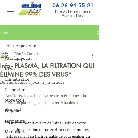
06 26 94 55 21
Théoule sur mer
Mandelieu
Post
Tous les posts
ClimAluConfort
Tous les posts
11 juil. 2020
Info - PLASMA, LA FILTRATION QUI
News
ÉLIMINE 99% DES VIRUS*
Climatisation
Dernière mise à jour :
23 mai 2021
Cache clim
Améliorez la qualité de votre air intérieur avec la 
Store toile
filtration plasma quad plus ! avec Mitsubishi 
Diamond
Pergola
Fermeture
Pour améliorer la qualité de l’air au sein de votre 
habitation et maintenir un environnement propre, 
Menuiserie
frais et sain, il est indispensable de vous équiper du 