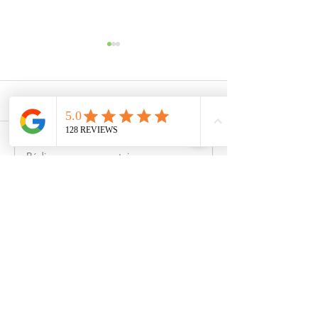
Commentaires
Rédigez un commentaire...
Multi-split Compact AP
Compact AP MS
Mitsubishi
Mitsubishi - Appa
pièces
Pour recevoir notre
newsletter
inscrivez-vous
sur notre liste.
JE M'INSCRIS