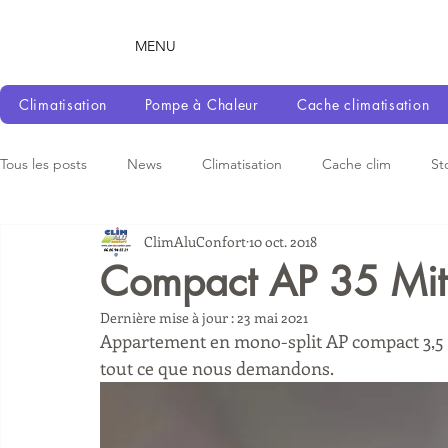
MENU
Climatisation
Pompe à Chaleur
Cache climatisation
Tous les posts
News
Climatisation
Cache clim
St
ClimAluConfort
10 oct. 2018
Compact AP 35 Mits
Dernière mise à jour :
23 mai 2021
Appartement en mono-split AP compact 3,5 kw
tout ce que nous demandons.