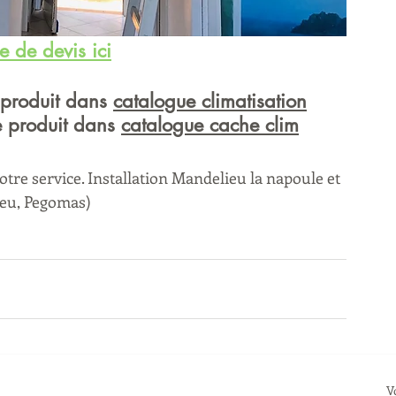
 de devis ici
 produit dans 
catalogue climatisation
e produit dans 
catalogue cache clim
tre service. Installation Mandelieu la napoule et 
eu, Pegomas) 
V