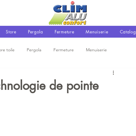
Store
Pergola
Fermeture
Menuiserie
Catalog
ore toile
Pergola
Fermeture
Menuiserie
chnologie de pointe