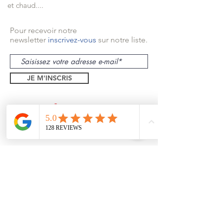
et chaud....
Pour recevoir notre
newsletter
inscrivez-vous
sur notre liste.
JE M'INSCRIS
Théoule sur Mer
Mandelieu
Trayas
Pégomas
1 bd Eugene Dequay
06590, Theoule sur Mer
Formulaire de contact
Tel:
06 26 94 55 21