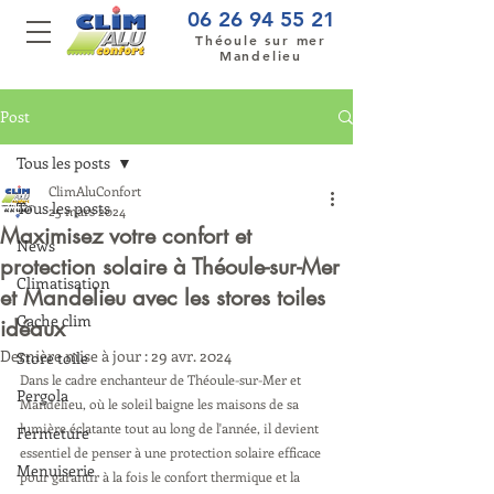
06 26 94 55 21
Théoule sur mer
Mandelieu
Post
Tous les posts
ClimAluConfort
Tous les posts
25 mars 2024
Maximisez votre confort et
News
protection solaire à Théoule-sur-Mer
Climatisation
et Mandelieu avec les stores toiles
Cache clim
idéaux
Dernière mise à jour :
29 avr. 2024
Store toile
Dans le cadre enchanteur de Théoule-sur-Mer et 
Pergola
Mandelieu, où le soleil baigne les maisons de sa 
lumière éclatante tout au long de l'année, il devient 
Fermeture
essentiel de penser à une protection solaire efficace 
Menuiserie
pour garantir à la fois le confort thermique et la 