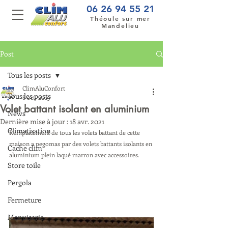
06 26 94 55 21
Théoule sur mer
Mandelieu
Post
Tous les posts
ClimAluConfort
Tous les posts
8 oct. 2019
Volet battant isolant en aluminium
News
Dernière mise à jour :
18 avr. 2021
Climatisation
Remplacement de tous les volets battant de cette 
maison a pegomas par des volets battants isolants en 
Cache clim
aluminium plein laqué marron avec accessoires.
Store toile
Pergola
Fermeture
Menuiserie