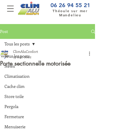
06 26 94 55 21
Théoule sur mer
Mandelieu
Post
Tous les posts
ClimAluConfort
Tous les posts
13 déc. 2022
Porte sectionnelle motorisée
News
Climatisation
Cache clim
Store toile
Pergola
Fermeture
Menuiserie