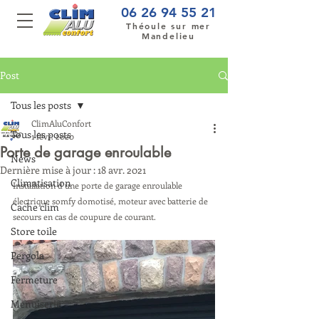
06 26 94 55 21
Théoule sur mer
Mandelieu
Post
Tous les posts
ClimAluConfort
Tous les posts
1 févr. 2020
Porte de garage enroulable
News
Dernière mise à jour :
18 avr. 2021
Climatisation
Installation d une porte de garage enroulable 
électrique somfy domotisé, moteur avec batterie de 
Cache clim
secours en cas de coupure de courant.
Store toile
Pergola
Fermeture
Menuiserie