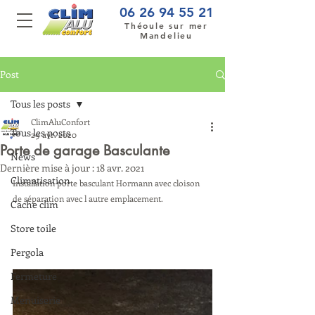
06 26 94 55 21
Théoule sur mer
Mandelieu
Post
Tous les posts
ClimAluConfort
Tous les posts
29 avr. 2020
Porte de garage Basculante
News
Dernière mise à jour :
18 avr. 2021
Climatisation
Installation porte basculant Hormann avec cloison 
de séparation avec l autre emplacement.
Cache clim
Store toile
Pergola
Fermeture
Menuiserie