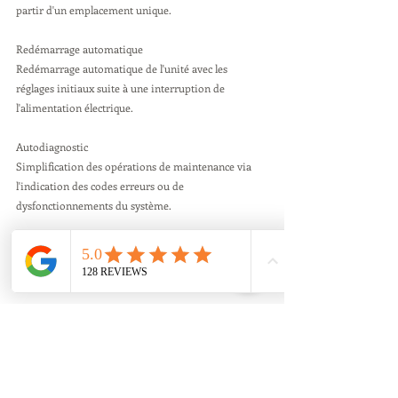
partir d'un emplacement unique.
Redémarrage automatique 
Redémarrage automatique de l'unité avec les 
réglages initiaux suite à une interruption de 
l'alimentation électrique.
Autodiagnostic 
Simplification des opérations de maintenance via 
l'indication des codes erreurs ou de 
dysfonctionnements du système.
Demande de devis ici
Vous trouverez ce produit en détail dans notre 
catalogue climatisation
Entreprise Clim Alu Confort depuis 2005 a votre 
service. Installation Mandelieu la napoule et 
alentour (Théoule sur mer, Trayas, Mandelieu, 