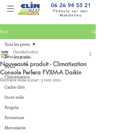
06 26 94 55 21
Théoule sur mer
Mandelieu
Post
Tous les posts
ClimAluConfort
Tous les posts
31 oct. 2020
Nouveauté produit - Climatisation
News
Console Perfera FVXM-A Daikin
Climatisation
Dernière mise à jour :
3 nov. 2021
Cache clim
Store toile
Pergola
Fermeture
Menuiserie