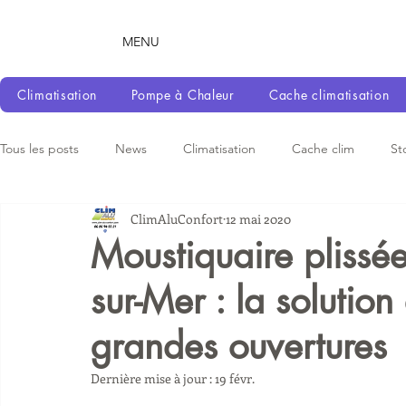
MENU
Climatisation
Pompe à Chaleur
Cache climatisation
Tous les posts
News
Climatisation
Cache clim
St
ClimAluConfort
12 mai 2020
Moustiquaire plissée
sur-Mer : la solutio
grandes ouvertures
Dernière mise à jour :
19 févr.