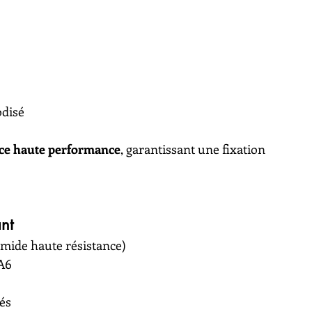
odisé
ace haute performance
, garantissant une fixation 
nt
mide haute résistance)
PA6
és