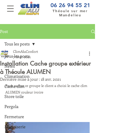
06 26 94 55 21
Théoule sur mer
Mandelieu
Post
Tous les posts
ClimAluConfort
Tous les posts
7 févr. 2021
Installation Cache groupe extérieur
News
à Théoule ALUMEN
Climatisation
Dernière mise à jour :
18 avr. 2021
Pour cacher ce groupe le client a choisi le cache clim 
Cache clim
ALUMEN couleur ivoire
Store toile
Pergola
Fermeture
Menuiserie