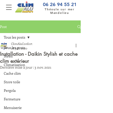
06 26 94 55 21
Théoule sur mer
Mandelieu
Post
Tous les posts
ClimAluConfort
Tous les posts
28 juil. 2020
Installation - Daikin Stylish et cache
News
clim extérieur
Climatisation
Dernière mise à jour :
3 nov. 2021
Cache clim
Store toile
Pergola
Fermeture
Menuiserie