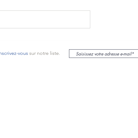
e l’entretien de
Entretien de climatisation :
sation avant le
une obligation tous les 2 an
Théoule-sur-Mer ?
Théoule-sur-Mer
inscrivez-vous
sur notre liste.
le sur Mer
lieu
s
mas
ur Mer,
SASU au capital de 12000€ -
N° siret : 48235532800022