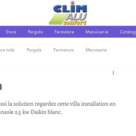
Store
Pergola
Fermeture
Menuiserie
Catalog
ore toile
Pergola
Fermeture
Menuiserie
m
 la solution regardez cette villa installation en 
onsole 2,5 kw Daikin blanc.