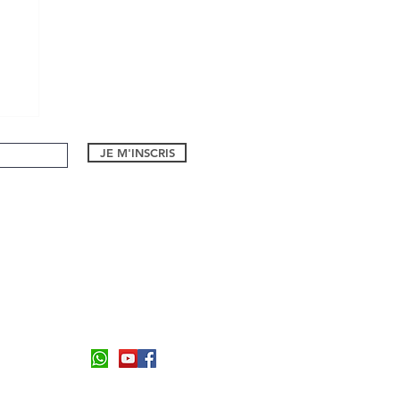
s à
JE M'INSCRIS
1 bd Eugene Dequay
06590, Theoule sur Mer
Formulaire de contact
Tel:
06 26 94 55 21