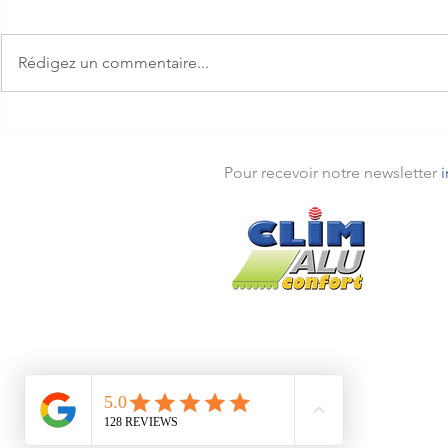
Rédigez un commentaire...
Maintenez un confort
Pourquoi fair
thermique optimal toute
votre climati
l'année
printemps à 
Pour recevoir notre newsletter
Théou
Mande
Traya
Pégo
Installé depuis 2005 à Théoules s
Mentions légales
Politique de confidentialité