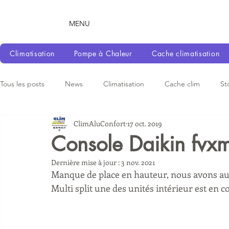
MENU
Climatisation
Pompe à Chaleur
Cache climatisation
Tous les posts
News
Climatisation
Cache clim
St
ClimAluConfort
17 oct. 2019
Console Daikin fvx
Dernière mise à jour :
3 nov. 2021
Manque de place en hauteur, nous avons aussi
Multi split une des unités intérieur est en c